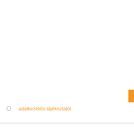
Iratkozz Fel Hírlevelünkre
Lorem ipsum dolor sit amet, consectetur adipiscing elit.
Az
adatkezelési tájékoztatót
elolvastam, és elfogadom.