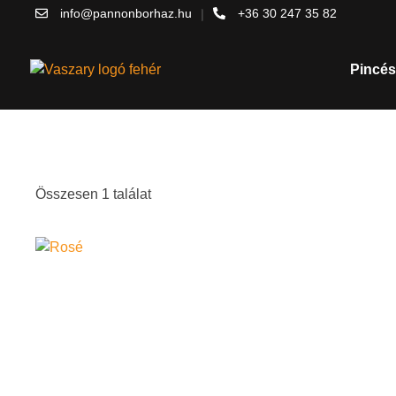
info@pannonborhaz.hu
+36 30 247 35 82
Pincés
Kezdőlap
/ Rozé
Rozé
Összesen 1 találat