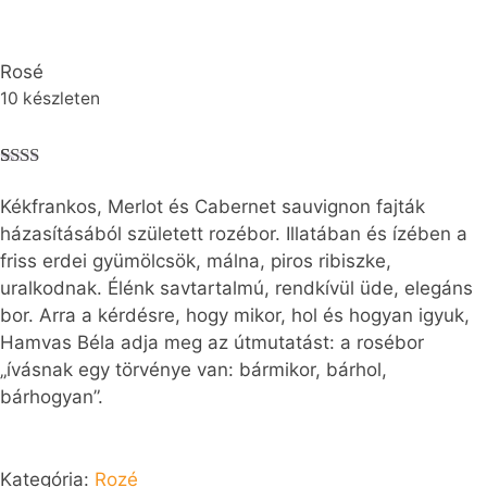
Rosé
10 készleten
Érté
1
kelé
Kékfrankos, Merlot és Cabernet sauvignon fajták
s
házasításából született rozébor. Illatában és ízében a
2.00
az 5-
friss erdei gyümölcsök, málna, piros ribiszke,
ből,
uralkodnak. Élénk savtartalmú, rendkívül üde, elegáns
érték
elés
bor. Arra a kérdésre, hogy mikor, hol és hogyan igyuk,
alapj
Hamvas Béla adja meg az útmutatást: a rosébor
án
„ívásnak egy törvénye van: bármikor, bárhol,
bárhogyan”.
Kategória:
Rozé