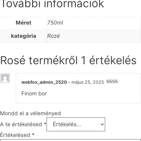
További információk
Méret
750ml
kategória
Rozé
Rosé
termékről 1 értékelés
webfox_admin_2520
–
május 25, 2025
Érté
Finom bor
kelé
s:
2
/
5
Mondd el a véleményed
A te értékelésed
*
Értékelésed
*