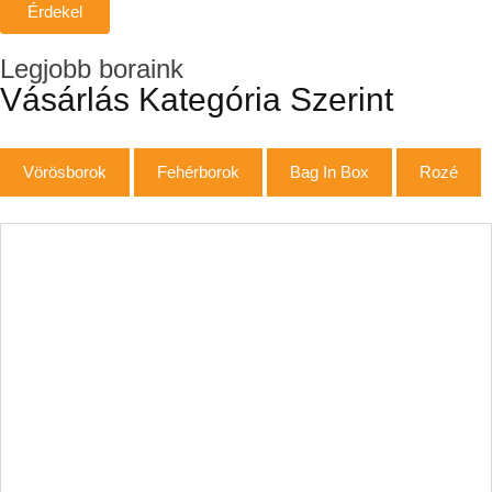
Érdekel
Legjobb boraink
Vásárlás Kategória Szerint
Vörösborok
Fehérborok
Bag In Box
Rozé