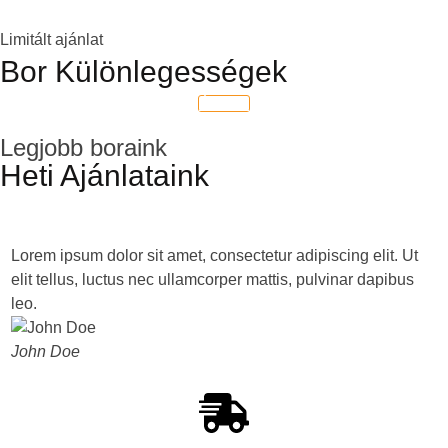
Limitált ajánlat
Bor Különlegességek
Érdekel
Legjobb boraink
Heti Ajánlataink
Lorem ipsum dolor sit amet, consectetur adipiscing elit. Ut
L
elit tellus, luctus nec ullamcorper mattis, pulvinar dapibus
e
leo.
l
John Doe
J