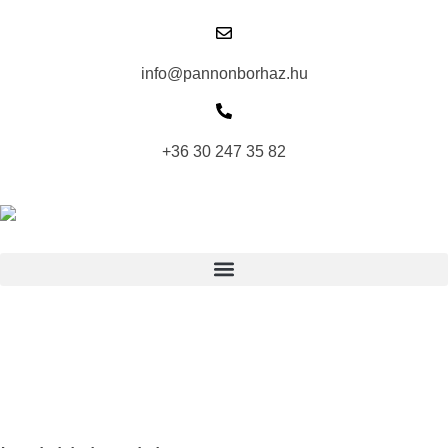
info@pannonborhaz.hu
+36 30 247 35 82
Mottó
"Az élet túl rövid ahhoz, hogy rossz bort igyunk."