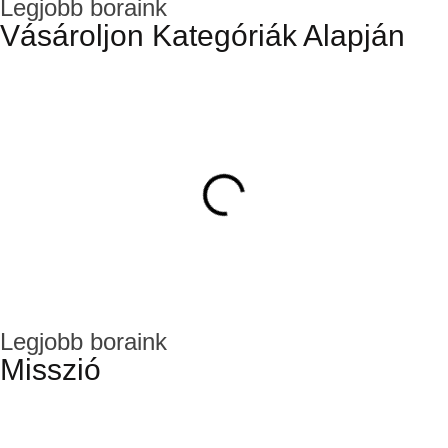
Legjobb boraink
-Goethe-
Vásároljon Kategóriák Alapján
Legjobb boraink
Misszió