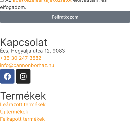
Az
adatkezelési tájékoztatót
elolvastam, és
elfogadom.
Feliratkozom
Kapcsolat
Écs, Hegyalja utca 12, 9083
+36 30 247 3582
info@pannonborhaz.hu
Termékek
Leárazott termékek
Új termékek
Felkapott termékek