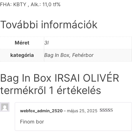
FHA: KBTY , Alk.: 11,0 tf%
További információk
Méret
3l
kategória
Bag In Box, Fehérbor
Bag In Box IRSAI OLIVÉR
termékről 1 értékelés
webfox_admin_2520
–
május 25, 2025
Értékelés:
5
Finom bor
/ 5