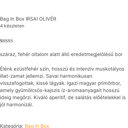
Bag In Box IRSAI OLIVÉR
4 készleten
Értékelés
1
5.00
az 5-
száraz, fehér oltalom alatt álló eredetmegjelölésű bor
ből,
értékelés
alapján
Élénk ezüstfehér szín, hosszú és intenzív muskotályos
illat-zamat jellemzi. Savai harmonikusan
visszafogottak, kissé lágyak. Igazi magyar primőrbor,
amely gyümölcsös-kajszis íz-aromaanyagait hosszú
ideig megőrzi. Kiváló aperitif, de salátás előételekkel is
jól harmonizál.
Kategória:
Bag In Box